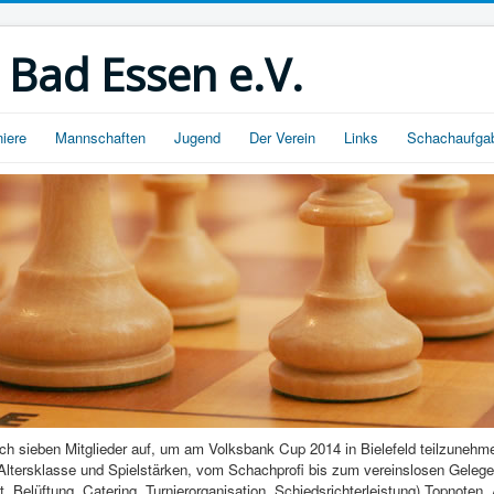
 Bad Essen e.V.
niere
Mannschaften
Jugend
Der Verein
Links
Schachaufga
 sieben Mitglieder auf, um am Volksbank Cup 2014 in Bielefeld teilzunehm
Altersklasse und Spielstärken, vom Schachprofi bis zum vereinslosen Gelegenh
icht, Belüftung, Catering, Turnierorganisation, Schiedsrichterleistung) Topn